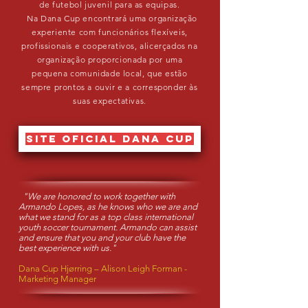
de futebol juvenil para as equipas.
Na Dana Cup encontrará uma organização
experiente com funcionários flexíveis,
profissionais e cooperativos, alicerçados na
organização proporcionada por uma
pequena comunidade local, que estão
sempre prontos a ouvir e a corresponder às
suas expectativas.
site oficial dana cup
"We are honored to work together with
Armando Lopes, as he knows who we are and
what we stand for as a top class international
youth soccer tournament. Armando can assist
and ensure that you and your club have the
best experience with us."
Dana Cup Hjørring – Alison Leigh Forman -
Marketing Manager